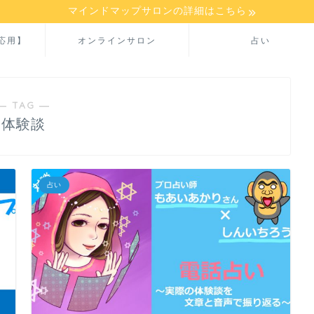
マインドマップサロンの詳細はこちら
応用】
オンラインサロン
占い
― TAG ―
体験談
占い