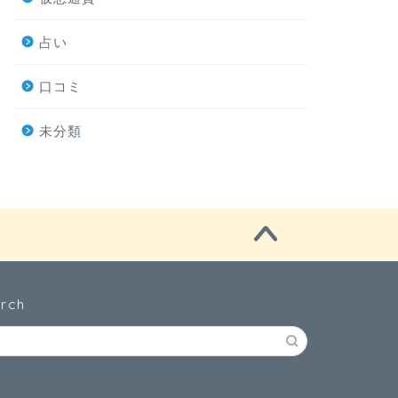
占い
口コミ
未分類
rch